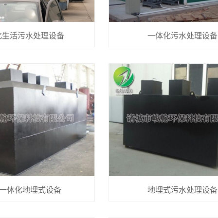
化生活污水处理设备
一体化污水处理设备
R一体化地埋式设备
地埋式污水处理设备