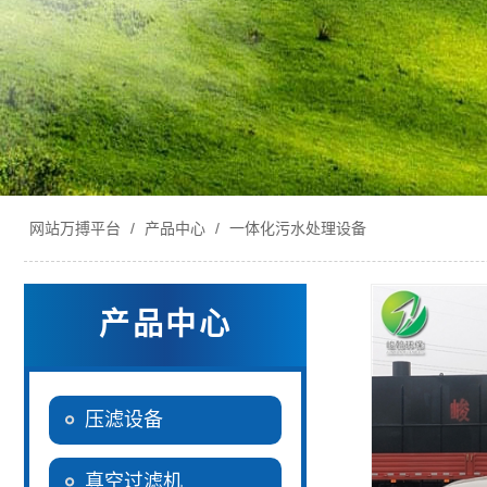
网站万搏平台
/
产品中心
/
一体化污水处理设备
产品中心
压滤设备
真空过滤机