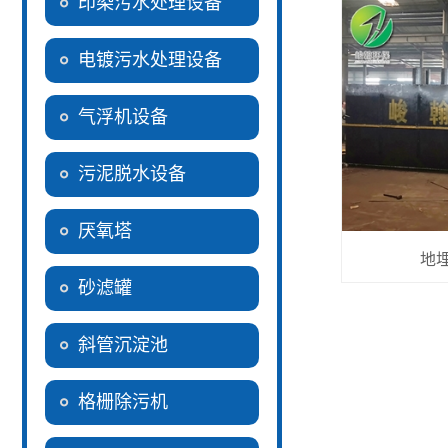
印染污水处理设备
电镀污水处理设备
气浮机设备
污泥脱水设备
厌氧塔
地
砂滤罐
斜管沉淀池
格栅除污机