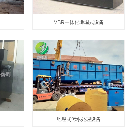
MBR一体化地埋式设备
地埋式污水处理设备