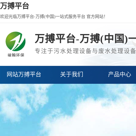
万搏平台
欢迎光临万搏平台-万搏(中国)一站式服务平台 官方网站！
万搏平台-万搏(中国)
专注于污水处理设备与废水处理设
网站万搏平台
关于我们
产品中心