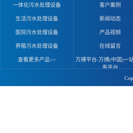
一体化污水处理设备
客户案例
生活污水处理设备
新闻动态
医院污水处理设备
产品视频
养殖污水处理设备
在线留言
查看更多产品>>
万搏平台-万搏(中国)一
务平台
Co