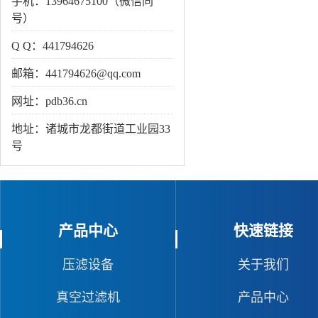
手机：13964675100（微信同
号）
Q Q：441794626
邮箱：441794626@qq.com
网址：pdb36.cn
地址：诸城市龙都街道工业园33
号
产品中心
快速链接
压滤设备
关于我们
真空过滤机
产品中心