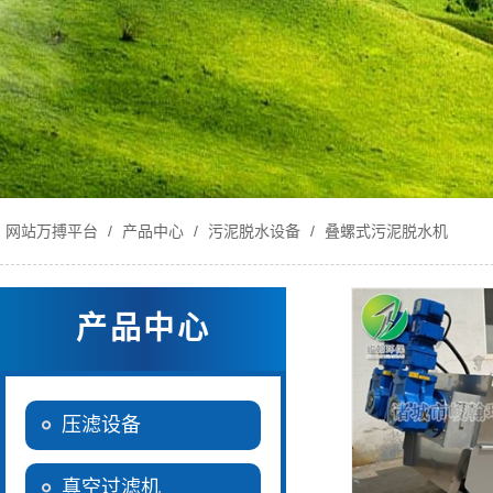
网站万搏平台
/
产品中心
/
污泥脱水设备
/
叠螺式污泥脱水机
产品中心
压滤设备
真空过滤机