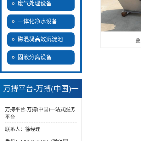
废气处理设备
一体化净水设备
磁混凝高效沉淀池
叠
固液分离设备
万搏平台-万搏(中国)一
站式服务平台
万搏平台-万搏(中国)一站式服务
平台
联系人：徐经理