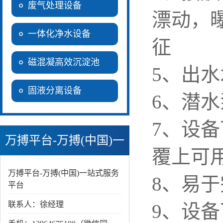
废气处理设备
漂动，
一体化净水设备
征
磁混凝高效沉淀池
5、出
固液分离设备
6、潜
7、设
万搏平台-万搏(中国)一
覆上可
站式服务平台
万搏平台-万搏(中国)一站式服务
8、易
平台
联系人：徐经理
9、设