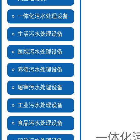
一体化污水处理设备
生活污水处理设备
医院污水处理设备
养殖污水处理设备
屠宰污水处理设备
工业污水处理设备
食品污水处理设备
一体化